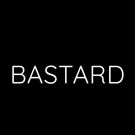
BASTARD