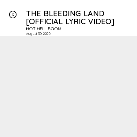
THE BLEEDING LAND
[OFFICIAL LYRIC VIDEO]
HOT HELL ROOM
August 30, 2020
HEUTE IST MEIN TAG
[OFFICIAL MUSICVIDEO]
THE PHOENIX EXP.
Juli 6, 2020
AM MEER SEIN [OFFICIAL
MUSICVIDEO]
THE PHOENIX EXP.
Juli 6, 2020