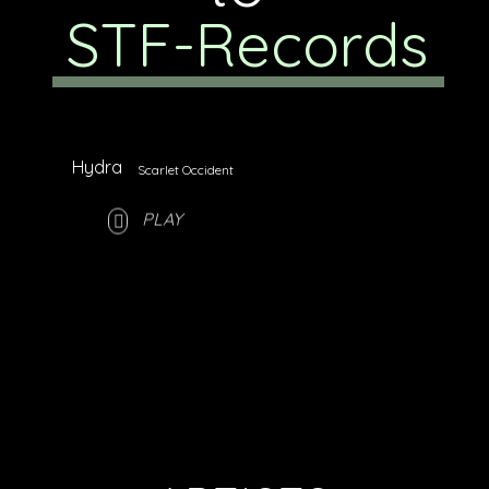
S
T
F
-
R
e
c
o
r
d
s
Hydra
Scarlet Occident
PLAY