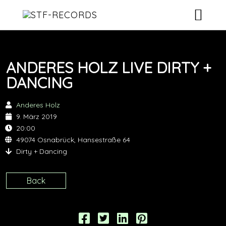
ARTISTS
ANDERES HOLZ LIVE DIRTY +
RELEASES
DANCING
EVENTS
Anderes Holz
9. März 2019
VIDEOS
20:00
49074 Osnabrück, Hansestraße 64
ABOUT
Dirty + Dancing
CONTACT
Back