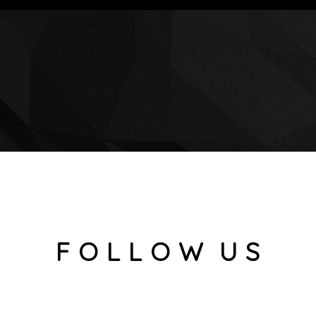
F O L L O W U S