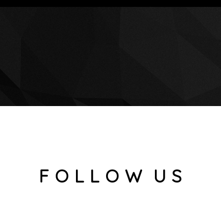
F O L L O W U S