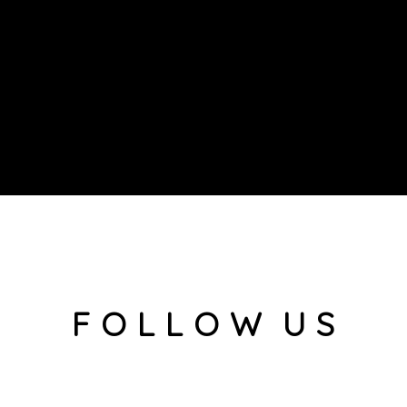
F O L L O W U S