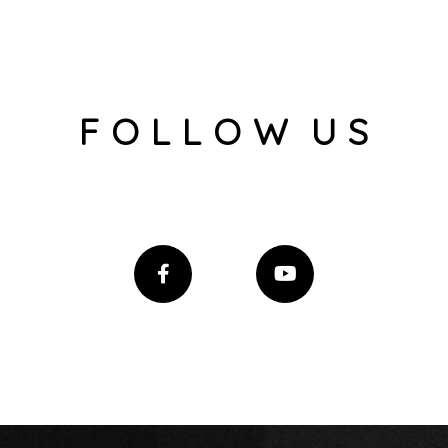
F O L L O W U S