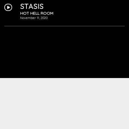
STASIS
HOT HELL ROOM
November 11, 2020
BORN FROM THE RIVER
LUCID DREAMING
Oktober 28, 2020
KEINE PERSPEKTIVE
BITTERSÜSSER NACHTSCHATTEN
Oktober 28, 2020
ASCHE AUF SCHNEE
[OFFICIAL MUSICVIDEO]
BITTERSÜSSER NACHTSCHATTEN
Oktober 8, 2020