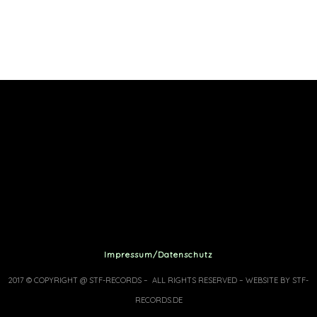
Impressum/Datenschutz
2017 © COPYRIGHT @ STF-RECORDS – ALL RIGHTS RESERVED – WEBSITE BY STF-
RECORDS.DE