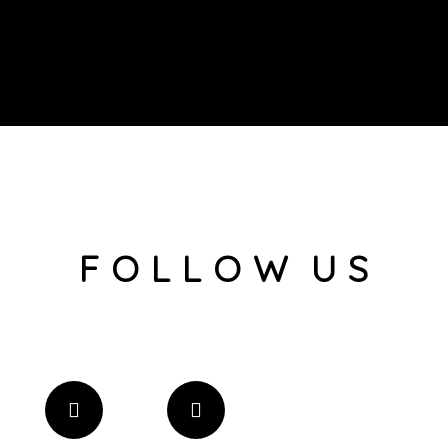
F O L L O W U S