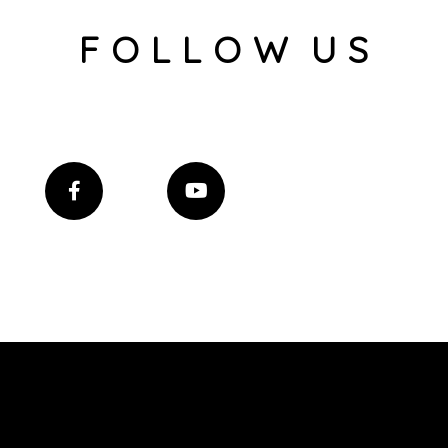
F O L L O W U S