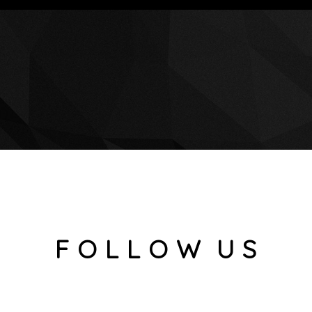
F O L L O W U S