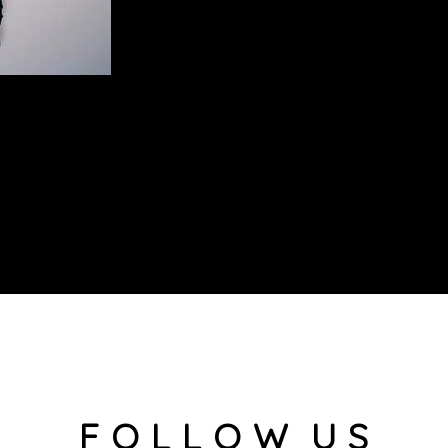
F O L L O W U S