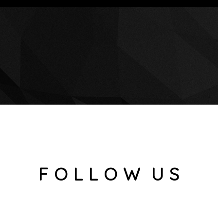
F O L L O W U S