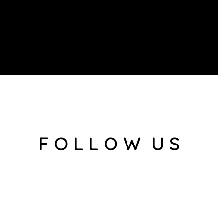
F O L L O W U S