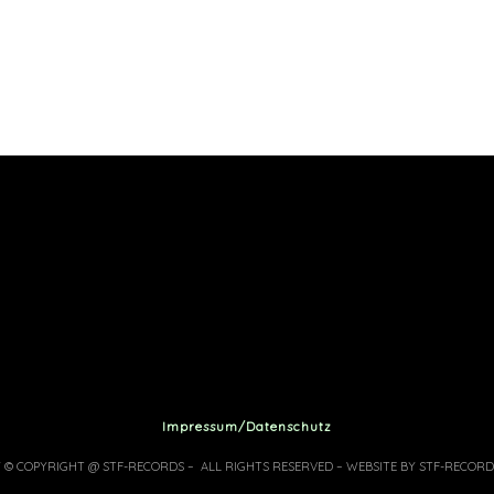
Impressum/Datenschutz
7 © COPYRIGHT @ STF-RECORDS – ALL RIGHTS RESERVED – WEBSITE BY STF-RECORD