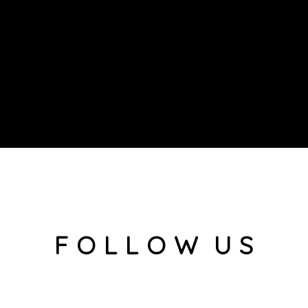
F O L L O W U S