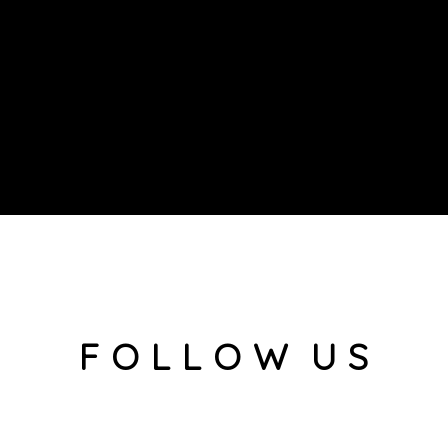
F O L L O W U S