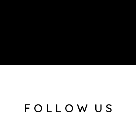
F O L L O W U S