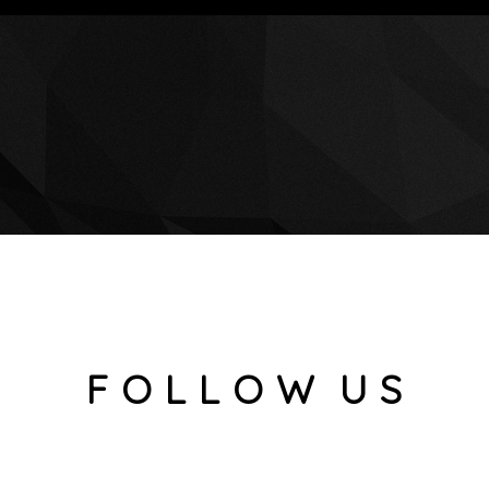
F O L L O W U S