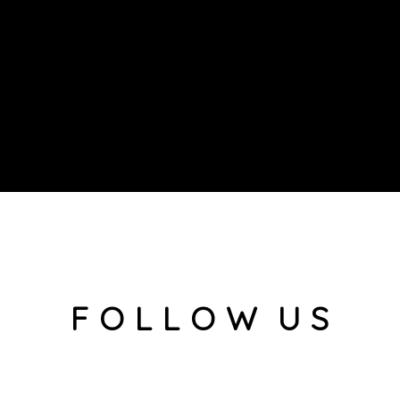
F O L L O W U S