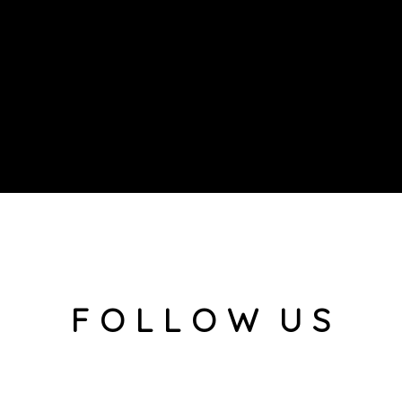
F O L L O W U S