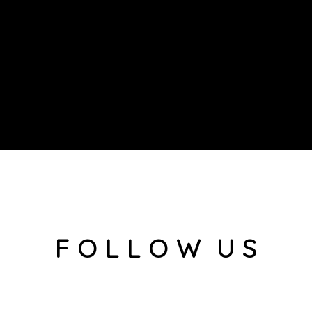
F O L L O W U S