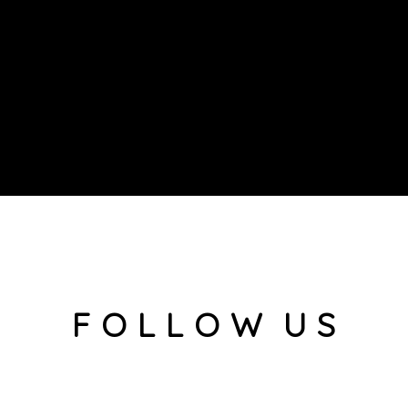
F O L L O W U S