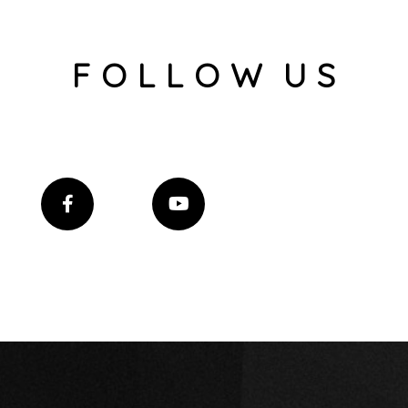
F O L L O W U S