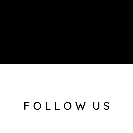
F O L L O W U S