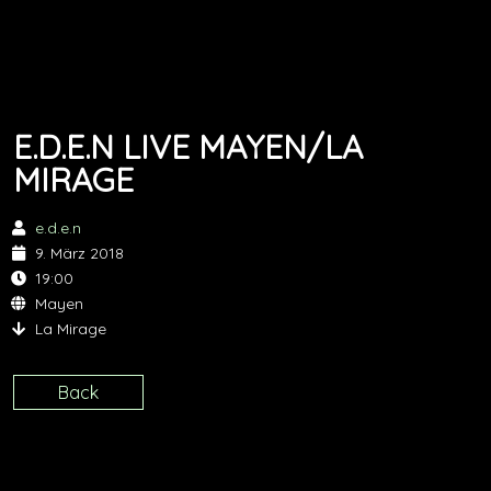
E.D.E.N LIVE MAYEN/LA
MIRAGE
e.d.e.n
9. März 2018
19:00
Mayen
La Mirage
Back