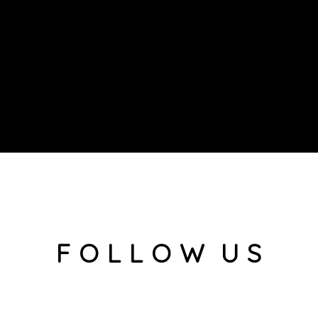
F O L L O W U S