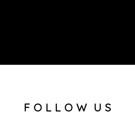
F O L L O W U S