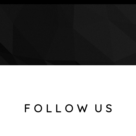
F O L L O W U S