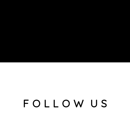
F O L L O W U S