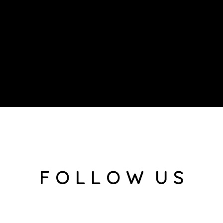
F O L L O W U S