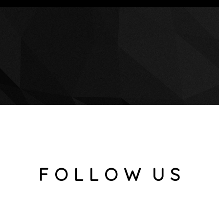
F O L L O W U S