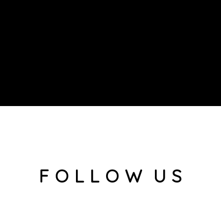
F O L L O W U S